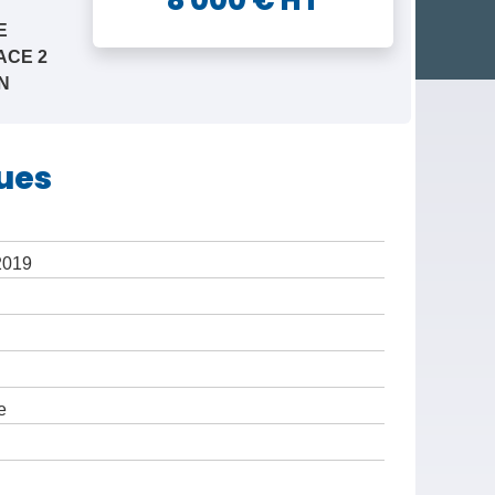
8 000 € HT
E
ACE 2
N
ues
/2019
e