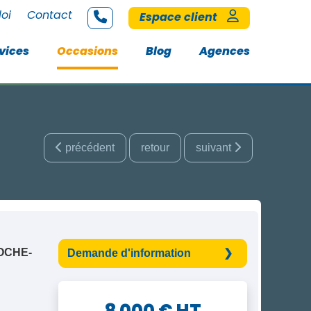
loi
Contact
Espace client
vices
Occasions
Blog
Agences
précédent
retour
suivant
OCHE-
Demande d'information