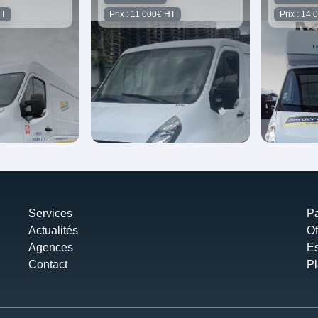
HT
Prix : 11 000€ HT
Prix : 14
Services
Pa
Actualités
Of
Agences
Es
Contact
Pl