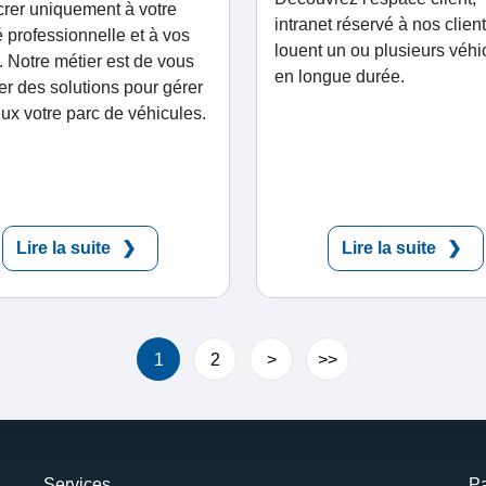
rer uniquement à votre
intranet réservé à nos clien
té professionnelle et à vos
louent un ou plusieurs véhi
s. Notre métier est de vous
en longue durée.
er des solutions pour gérer
ux votre parc de véhicules.
Lire la suite
Lire la suite
1
2
>
>>
Services
Pa