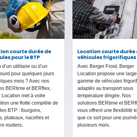
ion courte durée de
Location courte durée
ules pour le BTP
véhicules frigorifiques
 d’un utilitaire ou d’un
Avec Berger Froid, Berger
lourd pour quelques jours
Location propose une large
lques mois ? Avec nos
gamme de véhicules frigori
es BERtime et BERflex,
adaptés au transport sous
 Location met à votre
température dirigée. Nos
ition une flotte complète de
solutions BERtime et BERf
les BTP : fourgons,
vous offrent une flexibilité t
, plateaux, nacelles et
que ce soit pour une journ
rs routiers.
plusieurs mois.