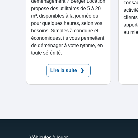
déménagement ? Berger Location
consac
propose des utilitaires de 5 à 20
activi
m³, disponibles à la journée ou
client
pour quelques heures, selon vos
apport
besoins. Simples à conduire et
au mie
économiques, ils vous permettent
de déménager à votre rythme, en
toute sérénité.
Lire la suite
Véhicules à louer