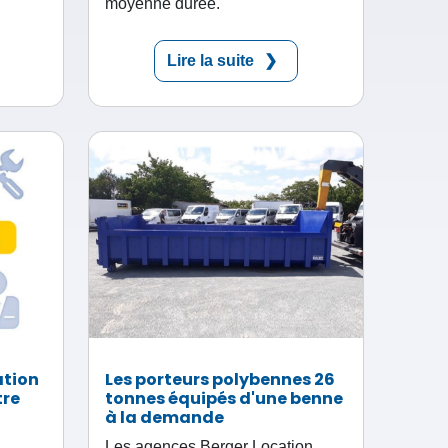
moyenne durée.
Lire la suite
ation
Les porteurs polybennes 26
tre
tonnes équipés d'une benne
à la demande
Les agences Berger Location