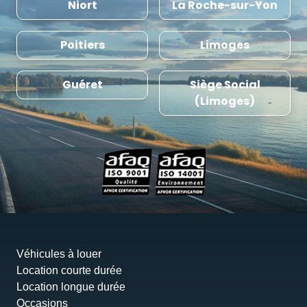
Niort
La Roche-sur-Yon
Poitiers
Limoges
Guéret
Siège Social
(Limoges)
Véhicules à louer
Location courte durée
Location longue durée
Occasions