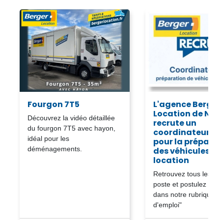
Fourgon 7T5
L'agence Berge
Location de Na
Découvrez la vidéo détaillée
recrute un
du fourgon 7T5 avec hayon,
coordinateur (H
idéal pour les
pour la prépara
déménagements.
des véhicules d
location
Retrouvez tous les dé
poste et postulez en 
dans notre rubrique "
d'emploi"