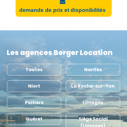
demande de prix et disponibilités
Les agences Berger Location
Toutes
Nantes
Niort
La Roche-sur-Yon
Poitiers
Limoges
Guéret
Siège Social
(Limoges)