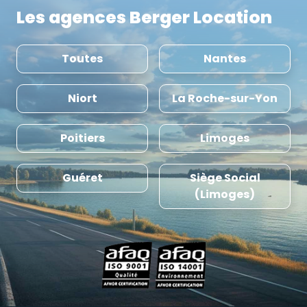
Les agences Berger Location
Toutes
Nantes
Niort
La Roche-sur-Yon
Poitiers
Limoges
Guéret
Siège Social
(Limoges)