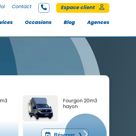
loi
Contact
Espace client
vices
Occasions
Blog
Agences
0m3
Fourgon 20m3
hayon
Réserver