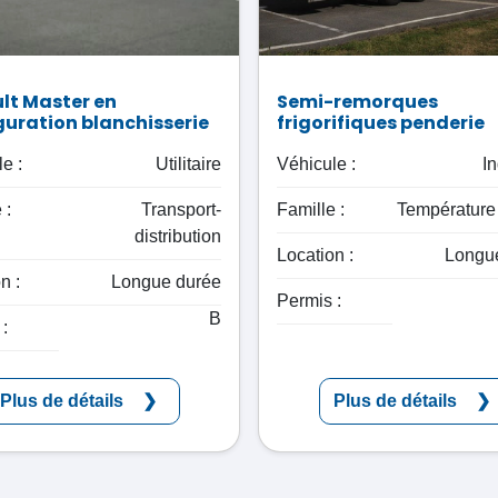
lt Master en
Semi-remorques
guration blanchisserie
frigorifiques penderie
e :
Utilitaire
Véhicule :
In
 :
Transport-
Famille :
Température 
distribution
Location :
Longu
n :
Longue durée
Permis :
B
:
Plus de détails
Plus de détails