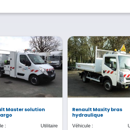
lt Master solution
Renault Maxity bras
cargo
hydraulique
e :
Utilitaire
Véhicule :
U