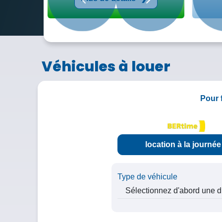
Précédent
Suivant
Véhicules à louer
Pour f
location
à la journée
Type de véhicule