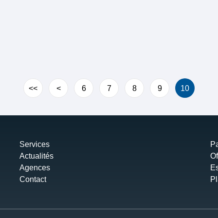
<<
<
6
7
8
9
10
Services
Pa
Actualités
Of
Agences
Es
Contact
Pl