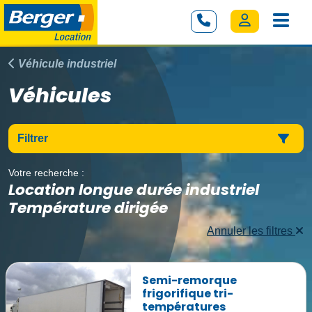
Véhicule industriel
Véhicules
Filtrer
Votre recherche :
Location longue durée industriel
Température dirigée
Annuler les filtres
Semi-remorque
frigorifique tri-
températures