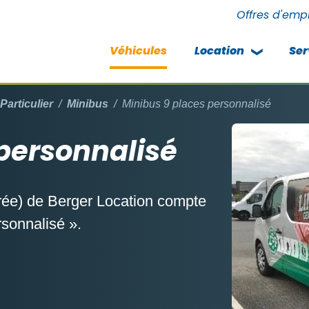
Offres d'emp
Véhicules
Location
Ser
Particulier
Minibus
Minibus 9 places personnalisé
 personnalisé
rée) de Berger Location compte
sonnalisé ».