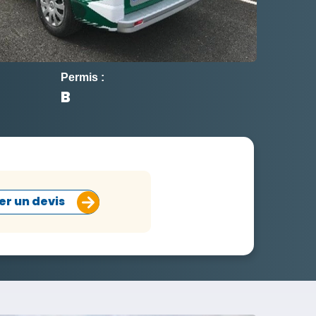
Permis :
B
r un devis