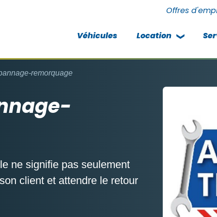
Offres d'emp
Véhicules
Location
Ser
épannage-remorquage
annage-
le ne signifie pas seulement
son client et attendre le retour