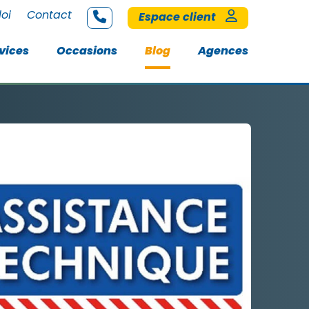
loi
Contact
Espace client
vices
Occasions
Blog
Agences